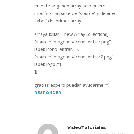
en este segundo array solo quiero
modificar la parte de “source” y dejar el
“label” del primer array
arrayauxiliar = new ArrayCollection([
{source:”Imagenes/icono_entrar.png”,
label:”icono_entrar2″},
{source:”Imagenes/icono_entrar2.png”,
label:”logo2″},
])
gracias espero puedan ayudarme 🙂
RESPONDER
VideoTutoriales