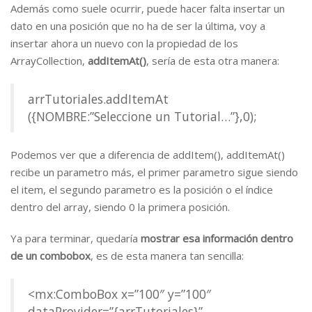
Además como suele ocurrir, puede hacer falta insertar un
dato en una posición que no ha de ser la última, voy a
insertar ahora un nuevo con la propiedad de los
ArrayCollection,
addItemAt()
, sería de esta otra manera:
arrTutoriales.addItemAt
({NOMBRE:”Seleccione un Tutorial…”},0);
Podemos ver que a diferencia de addItem(), addItemAt()
recibe un parametro más, el primer parametro sigue siendo
el item, el segundo parametro es la posición o el índice
dentro del array, siendo 0 la primera posición.
Ya para terminar, quedaría
mostrar esa información dentro
de un combobox
, es de esta manera tan sencilla:
<mx:ComboBox x=”100″ y=”100″
dataProvider=”{arrTutoriales}”