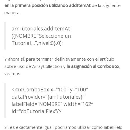
en la primera posición utilizando addItemAt
de la siguiente
manera:
arrTutoriales.addItemAt
({NOMBRE:”Seleccione un
Tutorial…”,nivel:0},0);
Y ahora sí, para terminar definitivamente con el artículo
sobre uso de ArrayCollection y
la asignación al ComboBox
,
veamos:
<mx:ComboBox x=”100″ y=”100″
dataProvider=”{arrTutoriales}”
labelField=”NOMBRE” width=”162″
id=”cbTutorialFlex”/>
Sí, es exactamente igual, podríamos utilizar como labelField