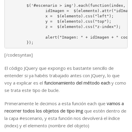
	$('#escenario > img').each(function(index, elemento){

		idImagen =  $(elemento).attr("idImagen");

		x =  $(elemento).css("left");

		y =  $(elemento).css("top");

		z =  $(elemento).css("z-index");

		alert("Imagen: " + idImagen + " coordenada " + x + "."+y +" Profundidad: " + z);

	});
[/codesyntax]
El código JQuery que expongo es bastante sencillo de
entender si ya habéis trabajado antes con JQuery, lo que
voy a explicar es el
funcionamiento del método each
y como
se trata este tipo de bucle.
Primeramente le decimos a esta función each que
vamos a
recorrer todos los objetos de tipo img
que estén dentro de
la capa #escenario, y esta función nos devolverá el índice
(index) y el elemento (nombre del objeto)