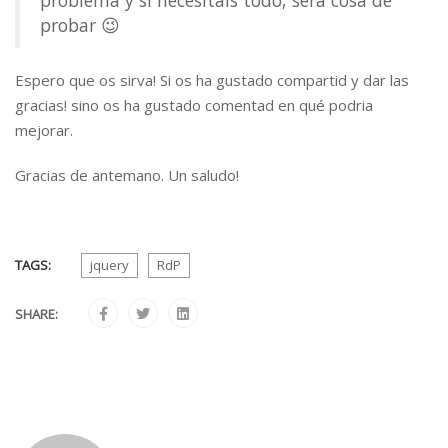
problema y si necesitáis todo, será cosa de
probar 😉
Espero que os sirva! Si os ha gustado compartid y dar las
gracias! sino os ha gustado comentad en qué podria
mejorar.
Gracias de antemano. Un saludo!
TAGS:
jquery
RdP
SHARE: