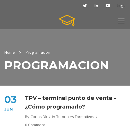
Login
Home
Programacion
PROGRAMACION
03
TPV – terminal punto de venta –
¿Cómo programarlo?
JUN
By
Carlos Dk
In
Tutoriales Formativos
0 Comment