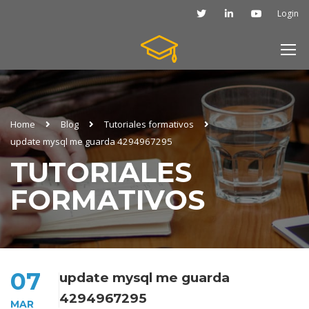
Login
Home
Blog
Tutoriales formativos
update mysql me guarda 4294967295
TUTORIALES
FORMATIVOS
07
update mysql me guarda
4294967295
MAR