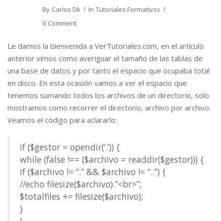
By
Carlos Dk
In
Tutoriales Formativos
0 Comment
Le damos la bienvenida a VerTutoriales.com, en el artículo
anterior vimos como averiguar el tamaño de las tablas de
una base de datos y por tanto el espacio que ocupaba total
en disco. En esta ocasión vamos a ver el espacio que
tenemos sumando todos los archivos de un directorio, solo
mostramos como recorrer el directorio, archivo por archivo.
Veamos el código para aclararlo:
if ($gestor = opendir(‘.’)) {
while (false !== ($archivo = readdir($gestor))) {
if ($archivo != “.” && $archivo != “..”) {
//echo filesize($archivo).”<br>”;
$totalfiles += filesize($archivo);
}