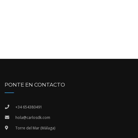
PONTE EN CONTACTO
+34 654380491
hola@carlosdk.com
Torre del Mar (Málaga)