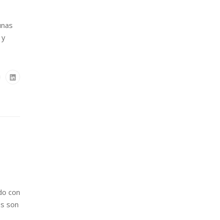
unas
 y
do con
es son