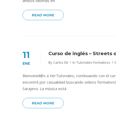
ambos idiomas en
READ MORE
11
Curso de inglés – Streets 
By
Carlos Dk
In
Tutoriales Formativos
ENE
Bienvenid@s a VerTutoriales, continuando con el cur
encontré por casualidad buscando videos formativos
Sarajevo. La música está
READ MORE