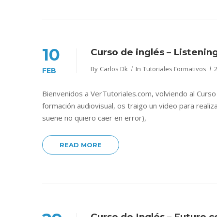
10
Curso de inglés – Listenin
By
Carlos Dk
In
Tutoriales Formativos
FEB
Bienvenidos a VerTutoriales.com, volviendo al Curs
formación audiovisual, os traigo un video para realiz
suene no quiero caer en error),
READ MORE
Curso de Inglés – Futuro co