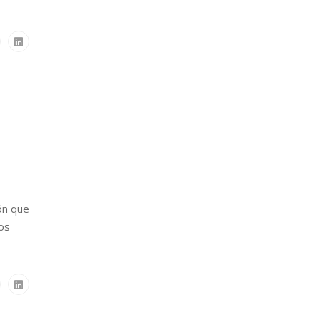
ón que
os