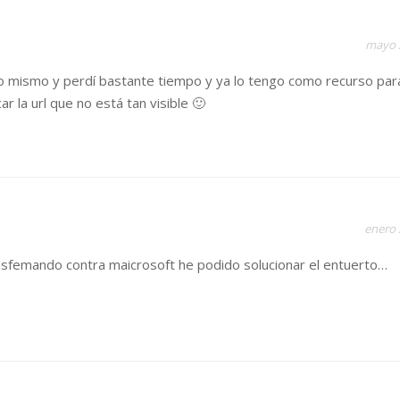
mayo 
lo mismo y perdí bastante tiempo y ya lo tengo como recurso par
r la url que no está tan visible 🙂
enero 
lasfemando contra maicrosoft he podido solucionar el entuerto…