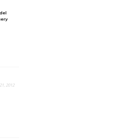
del
ery
21, 2012