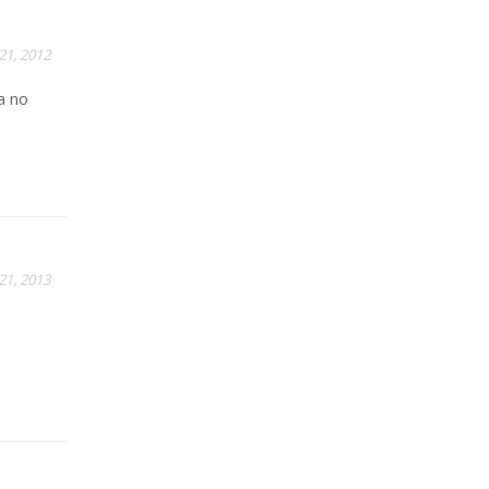
21, 2012
a no
21, 2013