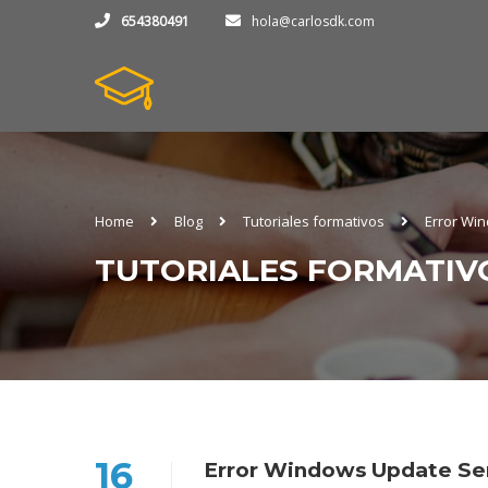
654380491
hola@carlosdk.com
Home
Blog
Tutoriales formativos
Error Wi
TUTORIALES FORMATIV
16
Error Windows Update Ser