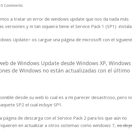
10 Comments
vamos a tratar un error de windows update que nos da nada más
s versiones y ni tan siquiera tiene el Service Pack 1 (SP1) instala
indows Update> os cargue una página de microsoft con el siguien
io web de Windows Update desde Windows XP, Windows
iones de Windows no están actualizadas con el último
ponible desde su web lo cual es a mi parecer desastroso, pero n
quete SP2 el cual incluye SP1.
na página de descarga con el Service Pack 2 para los que aún no
inquieren en actualizar a otros sistemas como windows 7,
os dejo