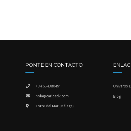
PONTE EN CONTACTO
ENLAC
+34 654380491
Universo 
hola@carlosdk.com
Blog
Torre del Mar (Málaga)