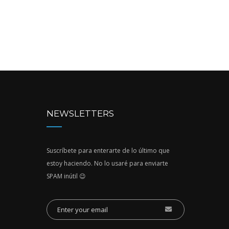
NEWSLETTERS
Suscríbete para enterarte de lo último que
estoy haciendo. No lo usaré para enviarte
SPAM inútil 😉