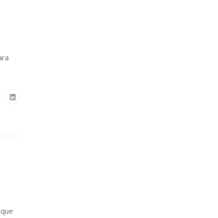
ara
 que