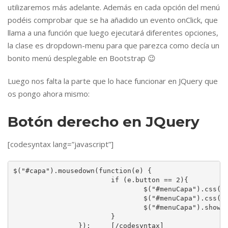
utilizaremos más adelante. Además en cada opción del menú
podéis comprobar que se ha añadido un evento onClick, que
llama a una función que luego ejecutará diferentes opciones,
la clase es dropdown-menu para que parezca como decía un
bonito menú desplegable en Bootstrap 😉
Luego nos falta la parte que lo hace funcionar en JQuery que
os pongo ahora mismo:
Botón derecho en JQuery
[codesyntax lang=”javascript”]
$("#capa").mousedown(function(e) {

			if (e.button == 2){

				$("#menuCapa").css("top", e.pageY - 20);

				$("#menuCapa").css("left", e.pageX - 20);

				$("#menuCapa").show('fast');

			}

		});	[/codesyntax]