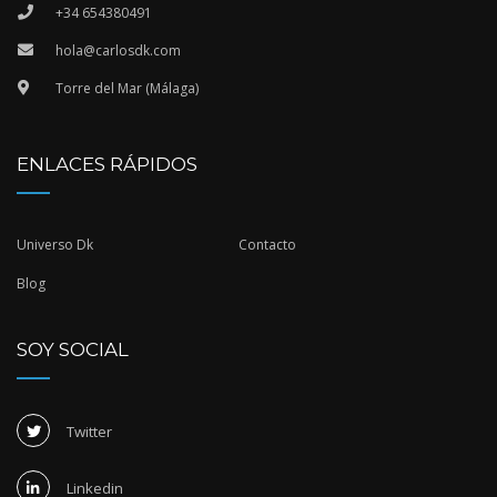
+34 654380491
hola@carlosdk.com
Torre del Mar (Málaga)
ENLACES RÁPIDOS
Universo Dk
Contacto
Blog
SOY SOCIAL
Twitter
Linkedin