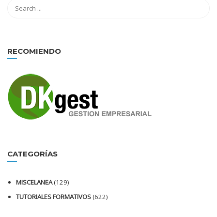
RECOMIENDO
CATEGORÍAS
MISCELANEA
(129)
TUTORIALES FORMATIVOS
(622)