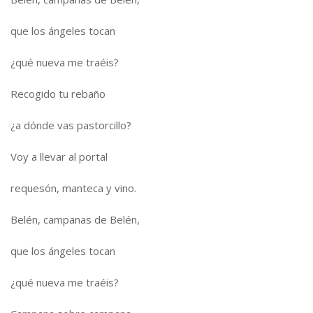
que los ángeles tocan
¿qué nueva me traéis?
Recogido tu rebaño
¿a dónde vas pastorcillo?
Voy a llevar al portal
requesón, manteca y vino.
Belén, campanas de Belén,
que los ángeles tocan
¿qué nueva me traéis?