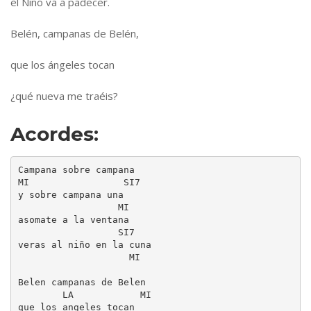
el Niño va a padecer.
Belén, campanas de Belén,
que los ángeles tocan
¿qué nueva me traéis?
Acordes:
Campana sobre campana

MI                 SI7

y sobre campana una

                  MI

asomate a la ventana

                  SI7

veras al niño en la cuna

                    MI

Belen campanas de Belen

        LA            MI

que los angeles tocan
