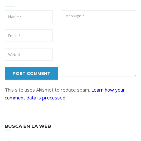
This site uses Akismet to reduce spam.
Learn how your
comment data is processed
.
BUSCA EN LA WEB