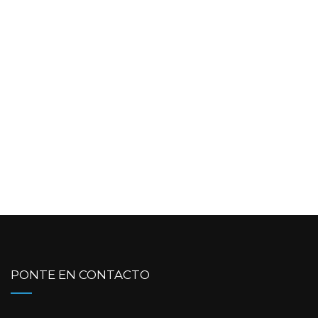
PONTE EN CONTACTO