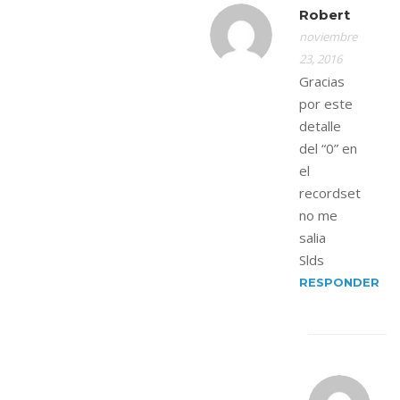
Robert
noviembre
23, 2016
Gracias
por este
detalle
del “0” en
el
recordset
no me
salia
Slds
RESPONDER