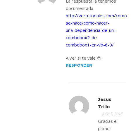
La respuesta la tenemos
documentada
http://vertutoriales.com/como-
se-hace/como-hacer-
una-dependencia-de-un-
combobox2-de-
combobox1-en-vb-6-0/
A ver si te vale 😉
RESPONDER
Jesus
Trillo
julio 5, 2018
Gracias el
primer