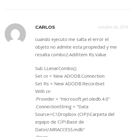
CARLOS
octubre 26, 2016
cuando ejecuto me salta el error el
objeto no admite esta propiedad y me
resalta combo2.AddItem Rs.Value
Sub LLenarCombo()
Set cn = New ADODB.Connection
Set Rs = New ADODB.Recordset
With cn
.Provider = “microsoft.jet.oledb.4.0”
.ConnectionString = “Data
Source=C:\Dropbox (CIP)\Carpeta del
equipo de CIP\Base de
Datos\MRACCESS.mdb”