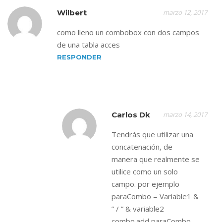
Wilbert
marzo 12, 2017
como lleno un combobox con dos campos
de una tabla acces
RESPONDER
Carlos Dk
marzo 14, 2017
Tendrás que utilizar una
concatenación, de
manera que realmente se
utilice como un solo
campo. por ejemplo
paraCombo = Variable1 &
” / ” & variable2
combo.add paraCombo