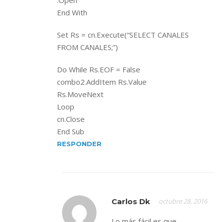
.Open
End With
Set Rs = cn.Execute(“SELECT CANALES
FROM CANALES;”)
Do While Rs.EOF = False
combo2.AddItem Rs.Value
Rs.MoveNext
Loop
cn.Close
End Sub
RESPONDER
Carlos Dk
octubre 28, 2016
Lo más fácil es que