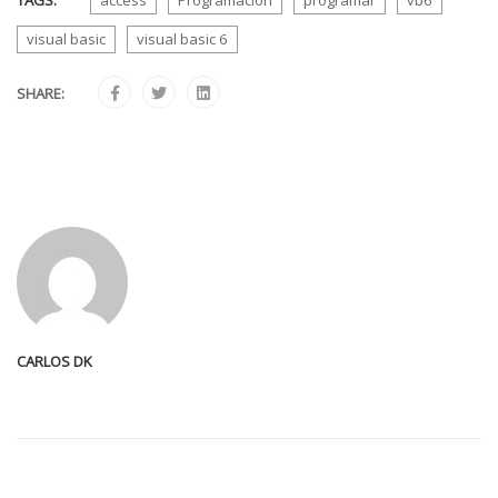
TAGS:
access
Programacion
programar
vb6
visual basic
visual basic 6
SHARE:
CARLOS DK