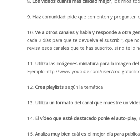
8.
Los vídeos cuanta más calidad mejor
, los míos t
9.
Haz comunidad
: pide que comenten y pregunten e
10.
Ve a otros canales y habla y responde a otra ge
cada 2 días para que te devuelva el suscribir, que n
revisa esos canales que te has suscrito, si no te lo 
11.
Utiliza las imágenes miniatura para la imagen del
Ejemplo:http://www.youtube.com/user/codigofacili
12.
Crea playlists
según la temática
13.
Utiliza un formato del canal que muestre un víde
14.
El vídeo que esté destacado ponle el auto-play
,
15.
Analiza muy bien cuál es el mejor día para public