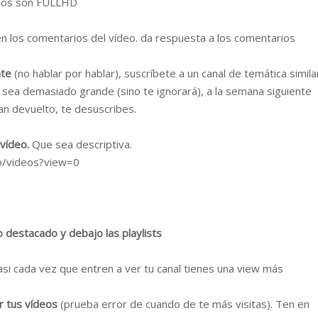
odos son FULLHD
n los comentarios del vídeo. da respuesta a los comentarios
nte
(no hablar por hablar), suscríbete a un canal de temática simila
o sea demasiado grande (sino te ignorará), a la semana siguiente
han devuelto, te desuscribes.
 vídeo.
Que sea descriptiva.
to/videos?view=0
o destacado y debajo las playlists
 asi cada vez que entren a ver tu canal tienes una view más
ar tus vídeos
(prueba error de cuando de te más visitas). Ten en