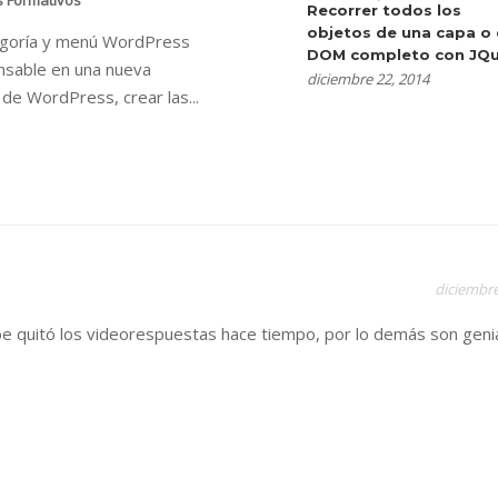
s Formativos
Recorrer todos los
objetos de una capa o 
egoría y menú WordPress
DOM completo con JQu
nsable en una nueva
diciembre 22, 2014
n de WordPress, crear las...
diciembre
be quitó los videorespuestas hace tiempo, por lo demás son genia