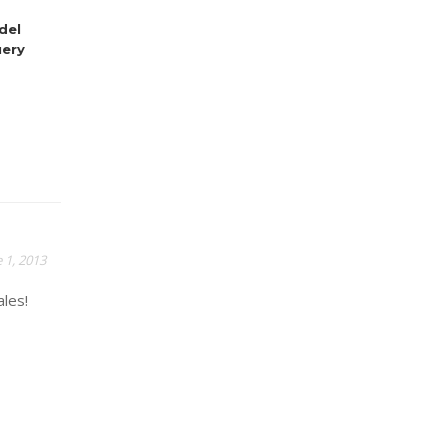
del
ery
 1, 2013
les!