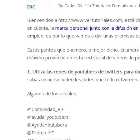
By
Carlos Dk
In
Tutoriales Formativos
DIC
Bienvenidos a http://www.vertutoriales.com, está cl
en cuenta, la
marca personal junto con la difusión en
empleo, es por lo que vamos a dar unas premisas 
Estos puntos que enumero, o mejor dicho, enumer
máximo provecho en esta red social de videos, lo po
1.
Utiliza las redes de youtubers de twitters para d
subas un nuevo vídeo les pides que te lo retwiteen 
Algunos de los perfiles:
@Comunidad_RT
@ayuda_youtubers
@AyudaYoutubers
@Promo_YT