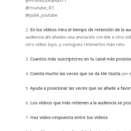
@PromocionandoYT
@Youtube_RT
@publi_youtube
2.
En los vídeos mira el tiempo de retención de la au
audiencia ahí añades una anotación con link a otro ví
otro vídeo tuyo, y consigues retenerlos más rato
3.
Cuantos más suscriptores en tu canal más posicion
4.
Cuenta mucho las veces que se da Me Gusta
(en e
5.
Ayuda a posicionar las veces que se añade a favor
6.
Los vídeos que más retienen a la audiencia se posi
7.
Haz video-respuesta entre tus videos