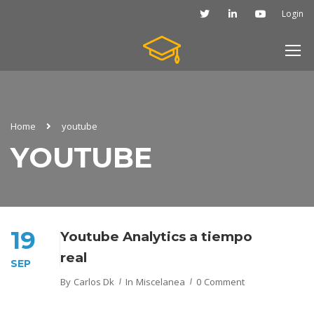
Login
Home
youtube
YOUTUBE
19
Youtube Analytics a tiempo
real
SEP
By
Carlos Dk
In
Miscelanea
0 Comment