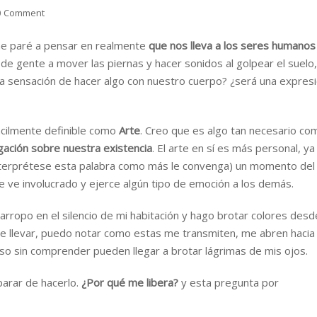
0 Comment
 me paré a pensar en realmente
que nos lleva a los seres humanos
 de gente a mover las piernas y hacer sonidos al golpear el suelo,
la sensación de hacer algo con nuestro cuerpo? ¿será una expres
ácilmente definible como
Arte
. Creo que es algo tan necesario co
gación sobre nuestra existencia
. El arte en sí es más personal, ya
interprétese esta palabra como más le convenga) un momento del
e ve involucrado y ejerce algún tipo de emoción a los demás.
rropo en el silencio de mi habitación y hago brotar colores desd
e llevar, puedo notar como estas me transmiten, me abren hacia
so sin comprender pueden llegar a brotar lágrimas de mis ojos.
arar de hacerlo.
¿Por qué me libera?
y esta pregunta por