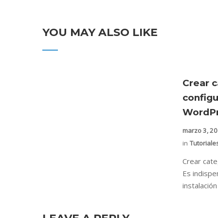
YOU MAY ALSO LIKE
Crear c
config
WordPr
marzo 3, 2
in
Tutoriale
Crear cat
Es indispe
instalació