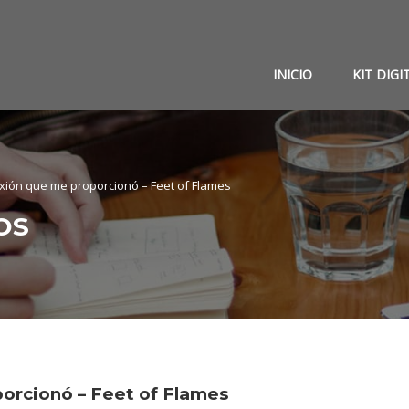
INICIO
KIT DIGI
xión que me proporcionó – Feet of Flames
OS
orcionó – Feet of Flames