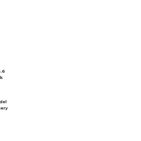
5.6
sk
del
ery