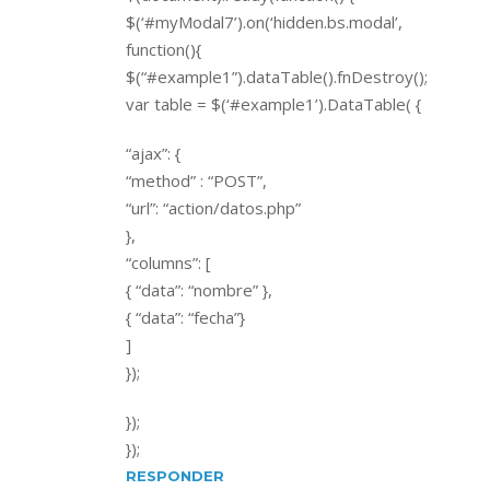
$(‘#myModal7’).on(‘hidden.bs.modal’,
function(){
$(“#example1”).dataTable().fnDestroy();
var table = $(‘#example1’).DataTable( {
“ajax”: {
“method” : “POST”,
“url”: “action/datos.php”
},
“columns”: [
{ “data”: “nombre” },
{ “data”: “fecha”}
]
});
});
});
RESPONDER