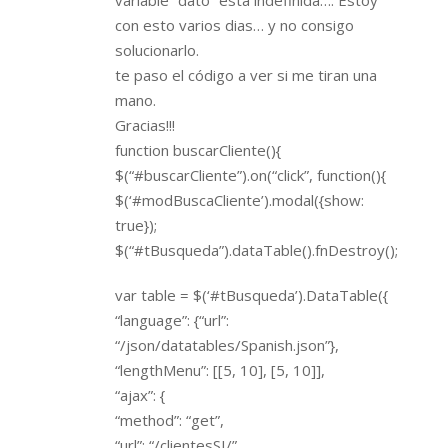
variable “dato” esta indefinida…. Estoy
con esto varios dias… y no consigo
solucionarlo.
te paso el código a ver si me tiran una
mano.
Gracias!!!
function buscarCliente(){
$(“#buscarCliente”).on(“click”, function(){
$(‘#modBuscaCliente’).modal({show:
true});
$(“#tBusqueda”).dataTable().fnDestroy();
var table = $(‘#tBusqueda’).DataTable({
“language”: {“url”:
“/json/datatables/Spanish.json”},
“lengthMenu”: [[5, 10], [5, 10]],
“ajax”: {
“method”: “get”,
“url”: “/clientesSI/”,