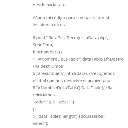
desde hacía rato.
Añado mi código para compartir, por si
les sirve a otros:
$.post(“RutaParaRecogerLaData.php”,
SendData,
function(data) {
$(“#NombreDeLaTabla”).dataTable().fnDestroy()
//la destruimos
$(‘#resultquery’).html(data); //recogemos
el html que nos devuelve el archivo php
$(‘#NombreDeLaTabla’).DataTable({ //la
reiniciamos
“order”: [[ 0, “desc” ]]
});
$(‘.dataTables_length’).addClass(‘bs-
select’);