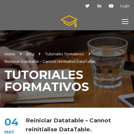
Login
Home
Blog
Tutoriales formativos
Reiniciar Datatable – Cannot reinitialise DataTable.
TUTORIALES
FORMATIVOS
04
Reiniciar Datatable – Cannot
reinitialise DataTable.
MAY