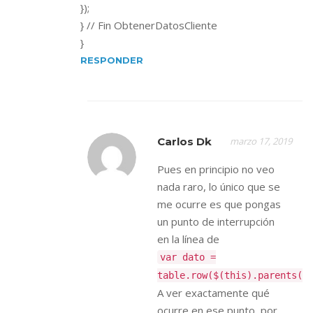
});
} // Fin ObtenerDatosCliente
}
RESPONDER
Carlos Dk
marzo 17, 2019
Pues en principio no veo
nada raro, lo único que se
me ocurre es que pongas
un punto de interrupción
en la línea de
var dato =
table.row($(this).parents(“
A ver exactamente qué
ocurre en ese punto, por