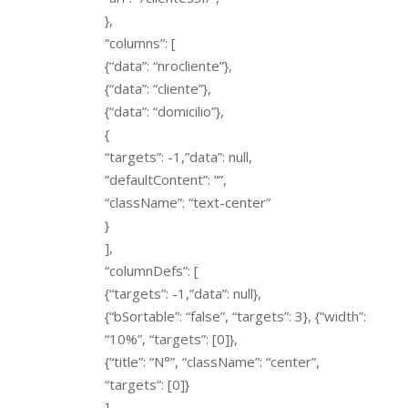
},
“columns”: [
{“data”: “nrocliente”},
{“data”: “cliente”},
{“data”: “domicilio”},
{
“targets”: -1,”data”: null,
“defaultContent”: “”,
“className”: “text-center”
}
],
“columnDefs”: [
{“targets”: -1,”data”: null},
{“bSortable”: “false”, “targets”: 3}, {“width”:
“10%”, “targets”: [0]},
{“title”: “N°”, “className”: “center”,
“targets”: [0]}
]