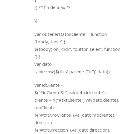
}) /* fin de ajax */
})
var obtenerDatosCliente = function
(tbody, table) {
$(tbody).on(“click”, “button.selec”, function
() {
var dato =
table.row($(this).parents(“tr”)).data();
var idCliente =
$(“#idClienteSI”).val(dato.idcliente),
cliente = $(“#txtCliente”).val(dato.cliente),
nroCliente =
$(“#txtNroCliente”).val(dato.nrocliente),
domicilio =
$(“#txtDireccion”).val(dato.direccion),