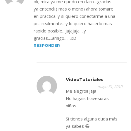
ok, mira ya me quedo en claro…gracias…
ya entendi ( mas o meno) ahora tomare
en practica. y si quiero conectarme a una
pc…realmente…y lo quiero hacerlo mas
rapido posible…jajajaja….y
gracias….amigo……xD
RESPONDER
VideoTutoriales
mayo 31, 2010
Me alegro!! jaja
No hagais travesuras
niños…
Si tienes alguna duda más
ya sabes 😀