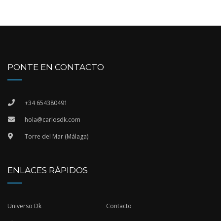
PONTE EN CONTACTO
+34 654380491
hola@carlosdk.com
Torre del Mar (Málaga)
ENLACES RÁPIDOS
Universo Dk
Contacto