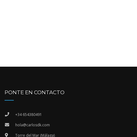
PONTE EN CONTACTO
+34 654380491
hola@carlosdk.com
Torre del Mar (Málaga)