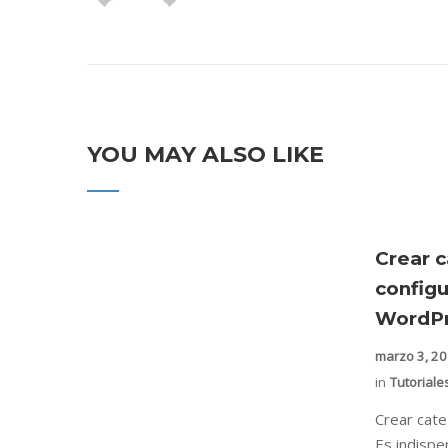
YOU MAY ALSO LIKE
Crear c
config
WordPr
marzo 3, 2
in
Tutoriale
Crear cat
Es indispe