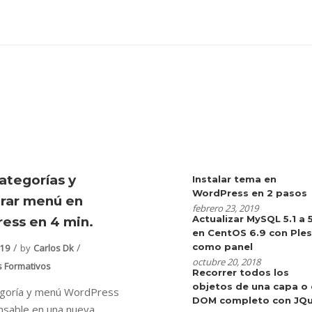
ategorías y
Instalar tema en
WordPress en 2 pasos
urar menú en
febrero 23, 2019
Actualizar MySQL 5.1 a 
ess en 4 min.
en CentOS 6.9 con Ple
como panel
019
by
Carlos Dk
octubre 20, 2018
s Formativos
Recorrer todos los
objetos de una capa o 
egoría y menú WordPress
DOM completo con JQu
nsable en una nueva