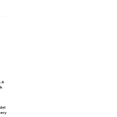
5.6
sk
del
ery