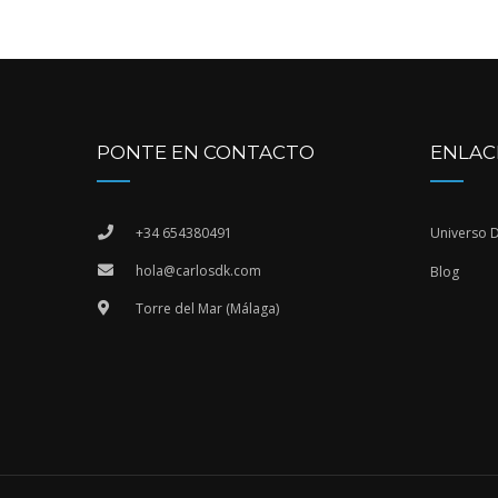
PONTE EN CONTACTO
ENLAC
+34 654380491
Universo 
hola@carlosdk.com
Blog
Torre del Mar (Málaga)