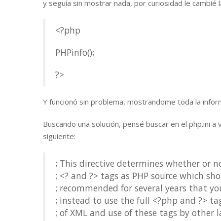
y seguía sin mostrar nada, por curiosidad le cambié
<?php
PHPinfo();
?>
Y funcionó sin problema, mostrandome toda la inform
Buscando una solución, pensé buscar en el php.ini a 
siguiente:
; This directive determines whether or 
; <? and ?> tags as PHP source which sho
; recommended for several years that you
; instead to use the full <?php and ?> t
; of XML and use of these tags by other 