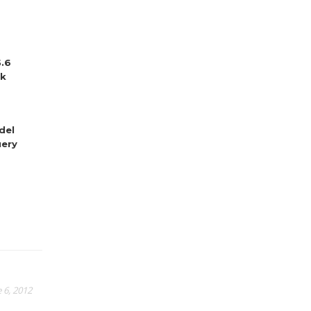
5.6
sk
del
ery
 6, 2012