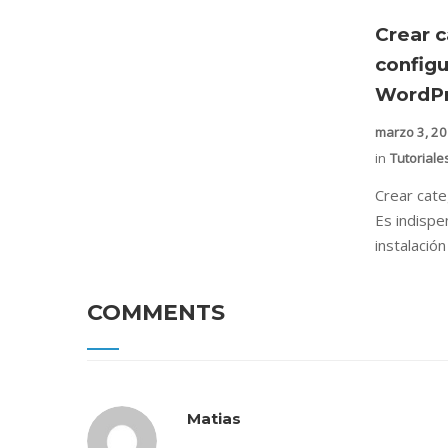
Crear c
config
WordPr
marzo 3, 2
in
Tutoriale
Crear cat
Es indispe
instalació
COMMENTS
Matias