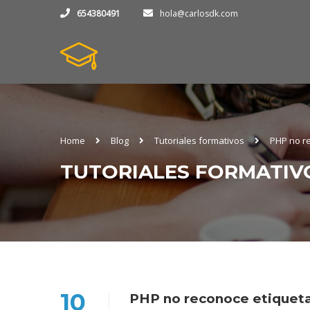
654380491
hola@carlosdk.com
Home
Blog
Tutoriales formativos
PHP no r
TUTORIALES FORMATIV
10
PHP no reconoce etiquet