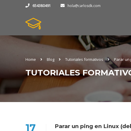
654380491
hola@carlosdk.com
Home
Blog
Tutoriales formativos
Parar un 
TUTORIALES FORMATIV
17
Parar un ping en Linux (d