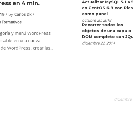
Actualizar MySQL 5.1 a 
ess en 4 min.
en CentOS 6.9 con Ple
como panel
019
by
Carlos Dk
octubre 20, 2018
s Formativos
Recorrer todos los
objetos de una capa o 
egoría y menú WordPress
DOM completo con JQu
nsable en una nueva
diciembre 22, 2014
n de WordPress, crear las...
diciembre 