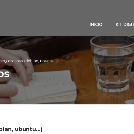
INICIO
KIT DIGI
ping en Linux (debian, ubuntu…)
OS
ebian, ubuntu…)