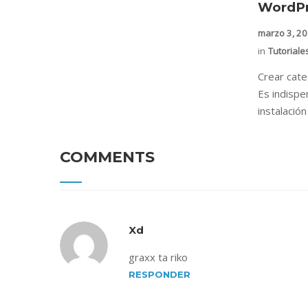
WordPr
marzo 3, 2
in
Tutoriale
Crear cat
Es indispe
instalació
COMMENTS
Xd
graxx ta riko
RESPONDER