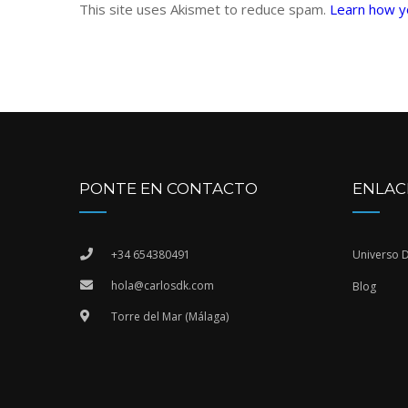
This site uses Akismet to reduce spam.
Learn how y
PONTE EN CONTACTO
ENLAC
+34 654380491
Universo 
hola@carlosdk.com
Blog
Torre del Mar (Málaga)