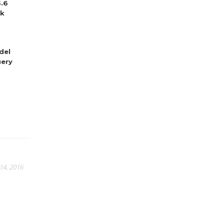
5.6
sk
del
ery
14, 2016