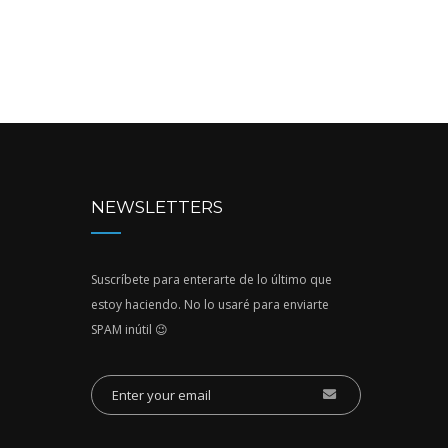
NEWSLETTERS
Suscríbete para enterarte de lo último que
estoy haciendo. No lo usaré para enviarte
SPAM inútil 😉