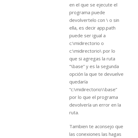
en el que se ejecute el
programa puede
devolvertelo con \ o sin
ella, es decir app.path
puede ser igual a
c:\midirectorio o
c:\midirectorio\ por lo
que si agregas la ruta
“\base” y es la segunda
opción la que te devuelve
quedaría
“c:\midirectorio\\base”
por lo que el programa
devolvería un error en la
ruta.
Tambien te aconsejo que
las conexiones las hagas