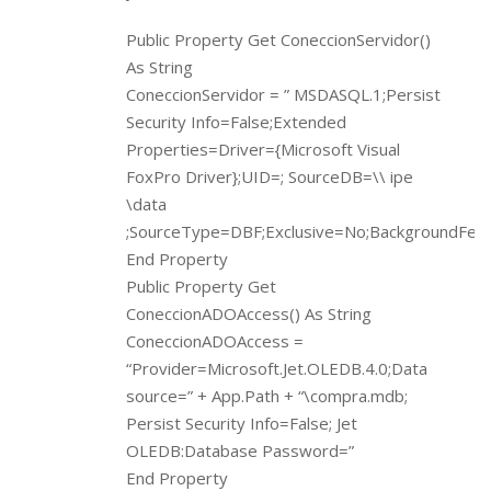
Public Property Get ConeccionServidor()
As String
ConeccionServidor = ” MSDASQL.1;Persist
Security Info=False;Extended
Properties=Driver={Microsoft Visual
FoxPro Driver};UID=; SourceDB=\\ ipe
\data
;SourceType=DBF;Exclusive=No;BackgroundFetch
End Property
Public Property Get
ConeccionADOAccess() As String
ConeccionADOAccess =
“Provider=Microsoft.Jet.OLEDB.4.0;Data
source=” + App.Path + “\compra.mdb;
Persist Security Info=False; Jet
OLEDB:Database Password=”
End Property