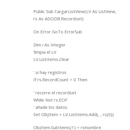
Public Sub CargarListView(LV As ListView,
rs As ADODB.Recordset)
On Error GoTo ErrorSub
Dim i As Integer
‘limpia el LV
LV.ListItems.Clear
‘ si hay registros
If rs.RecordCount > 0 Then
‘ recorre el recordset
While Not rs.EOF
‘ añade los datos
Set ObjItem = LV.ListItems.Add(, , rs(0))
ObjItem.SubItems(1) = rs!nombre