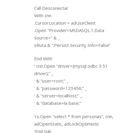
Call Desconectar
With cnn
.CursorLocation = adUseClient
.Open “Provider=MSDASQL.1;Data
Source=” & _
sRuta & “;Persist Security Info=False”
End With
‘ cnn.Open “driver={mysql odbc 3.51
driver};” _
‘ & “user=root;” _
‘ & “password=123456;” _
‘ & “server=localhost;” _
‘ & “database=la base;”
‘rs.Open “select * from personas”, cnn,
adOpenStatic, adLockOptimistic
‘End Sub