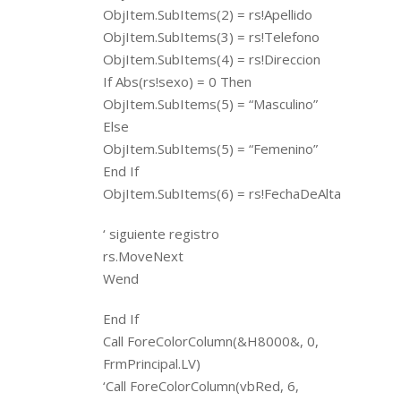
ObjItem.SubItems(2) = rs!Apellido
ObjItem.SubItems(3) = rs!Telefono
ObjItem.SubItems(4) = rs!Direccion
If Abs(rs!sexo) = 0 Then
ObjItem.SubItems(5) = “Masculino”
Else
ObjItem.SubItems(5) = “Femenino”
End If
ObjItem.SubItems(6) = rs!FechaDeAlta
‘ siguiente registro
rs.MoveNext
Wend
End If
Call ForeColorColumn(&H8000&, 0,
FrmPrincipal.LV)
‘Call ForeColorColumn(vbRed, 6,