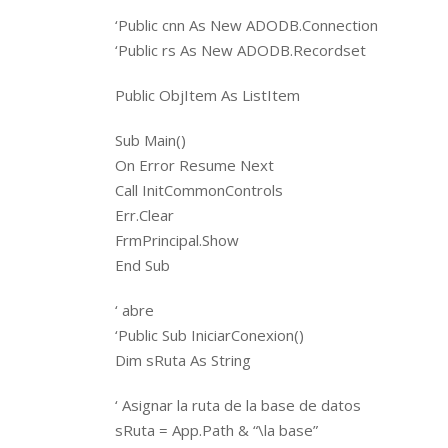
””””””””””””””””””””””
‘Public cnn As New ADODB.Connection
‘Public rs As New ADODB.Recordset
Public ObjItem As ListItem
Sub Main()
On Error Resume Next
Call InitCommonControls
Err.Clear
FrmPrincipal.Show
End Sub
‘ abre
‘Public Sub IniciarConexion()
Dim sRuta As String
‘ Asignar la ruta de la base de datos
sRuta = App.Path & “\la base”