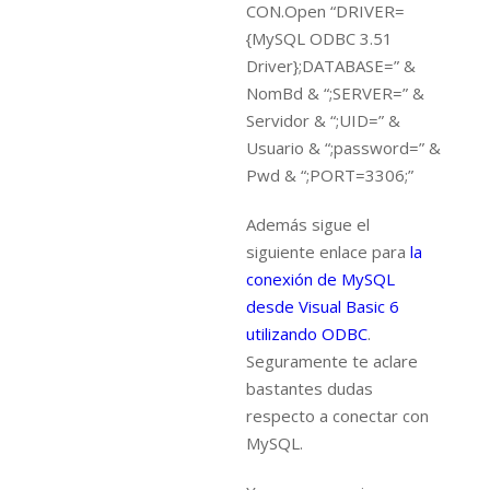
CON.Open “DRIVER=
{MySQL ODBC 3.51
Driver};DATABASE=” &
NomBd & “;SERVER=” &
Servidor & “;UID=” &
Usuario & “;password=” &
Pwd & “;PORT=3306;”
Además sigue el
siguiente enlace para
la
conexión de MySQL
desde Visual Basic 6
utilizando ODBC
.
Seguramente te aclare
bastantes dudas
respecto a conectar con
MySQL.