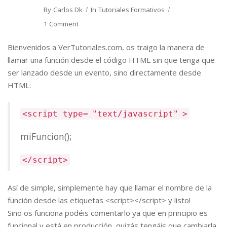
By
Carlos Dk
In
Tutoriales Formativos
1 Comment
Bienvenidos a VerTutoriales.com, os traigo la manera de
llamar una función desde el código HTML sin que tenga que
ser lanzado desde un evento, sino directamente desde
HTML:
<script type=
"text/javascript"
>
miFuncion();
</script>
Así de simple, simplemente hay que llamar el nombre de la
función desde las etiquetas <script></script> y listo!
Sino os funciona podéis comentarlo ya que en principio es
funcional y está en producción, quizás tengáis que cambiarla