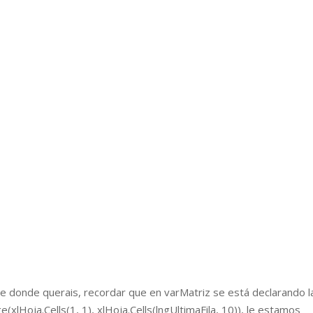
sde donde querais, recordar que en varMatriz se está declarando l
(xlHoja.Cells(1, 1), xlHoja.Cells(lngUltimaFila, 10)), le estamos