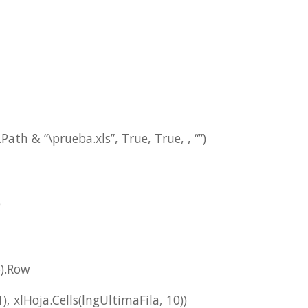
th & “\prueba.xls”, True, True, , “”)
e
p).Row
), xlHoja.Cells(lngUltimaFila, 10))