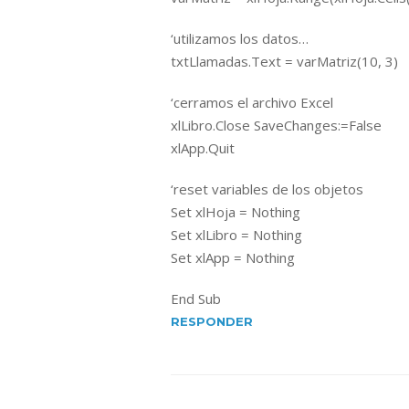
‘utilizamos los datos…
txtLlamadas.Text = varMatriz(10, 3)
‘cerramos el archivo Excel
xlLibro.Close SaveChanges:=False
xlApp.Quit
‘reset variables de los objetos
Set xlHoja = Nothing
Set xlLibro = Nothing
Set xlApp = Nothing
End Sub
RESPONDER