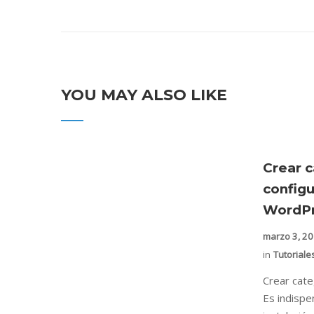
YOU MAY ALSO LIKE
Crear c
config
WordPr
marzo 3, 2
in
Tutoriale
Crear cat
Es indispe