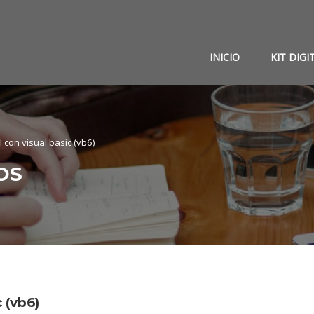
INICIO
KIT DIGI
l con visual basic (vb6)
OS
 (vb6)