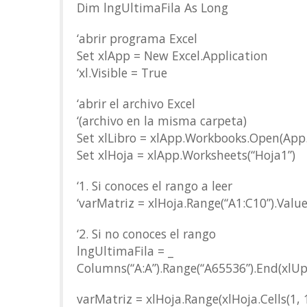
Dim lngUltimaFila As Long
‘abrir programa Excel
Set xlApp = New Excel.Application
‘xl.Visible = True
‘abrir el archivo Excel
‘(archivo en la misma carpeta)
Set xlLibro = xlApp.Workbooks.Open(App.Pa
Set xlHoja = xlApp.Worksheets(“Hoja1”)
‘1. Si conoces el rango a leer
‘varMatriz = xlHoja.Range(“A1:C10”).Valu
‘2. Si no conoces el rango
lngUltimaFila = _
Columns(“A:A”).Range(“A65536”).End(xlU
varMatriz = xlHoja.Range(xlHoja.Cells(1, 1