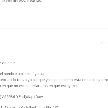
n de WordPress, crear las...
abril
 de aqui:
 el nombre “columns” y xIUp
.text asi lo tengo yo aunque ya lo puse como esta en tu codigo m
icen que no estan declarados en que estoy mal
ge(“A65536″).End(xlUp).Row
, 1), xlHoja.Cells(lngUltimaFila, 10))