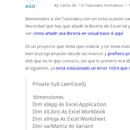
By
Carlos Dk
In
Tutoriales Formativos
AGO
Bienvenidos a VerTutoriales.com en esta ocasión vam
Recordad que hay que añadir la librería de Excel tal
ver
como añadir una librería en visual basic 6 aquí
En un proyecto que tenía que realizar y no tenía má
bien la programación desde las macros y
prefiero p
vb6 que es lo que conozco, así que lo primero era ab
el siguiente, ya
está solucionado un error 1004 que
Private Sub LeerExcel()
‘dimensiones
Dim xlApp As Excel.Application
Dim xlLibro As Excel.Workbook
Dim xlHoja As Excel.Worksheet
Dim varMatriz As Variant