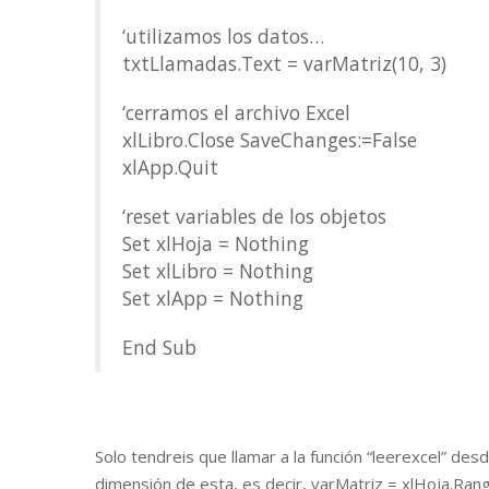
‘utilizamos los datos…
txtLlamadas.Text = varMatriz(10, 3)
‘cerramos el archivo Excel
xlLibro.Close SaveChanges:=False
xlApp.Quit
‘reset variables de los objetos
Set xlHoja = Nothing
Set xlLibro = Nothing
Set xlApp = Nothing
End Sub
Solo tendreis que llamar a la función “leerexcel” de
dimensión de esta, es decir, varMatriz = xlHoja.Range