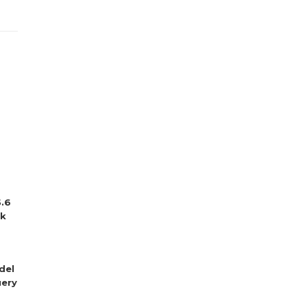
5.6
sk
del
ery