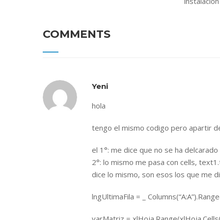
instalació
COMMENTS
Yeni
hola
tengo el mismo codigo pero apartir de
el 1°: me dice que no se ha delcarado
2°: lo mismo me pasa con cells, text1
dice lo mismo, son esos los que me d
lngUltimaFila = _ Columns(“A:A”).Ran
varMatriz = xlHoja.Range(xlHoja.Cells(1