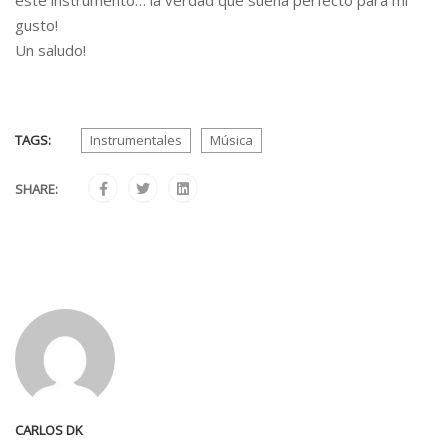
este instrumento… la verdad que suena perfecto para mi
gusto!
Un saludo!
TAGS:
Instrumentales
Música
SHARE:
CARLOS DK