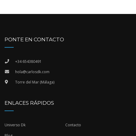
PONTE EN CONTACTO
+34 654380491
hola@carlosdk.com
Torre del Mar (Málaga)
ENLACES RÁPIDOS
Universo Dk
Contacto
Blog