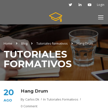
Login
Home
Blog
Tutoriales formativos
Hang Drum
TUTORIALES
FORMATIVOS
20
Hang Drum
By
Carlos Dk
In
Tutoriales Formativos
AGO
0 Comment