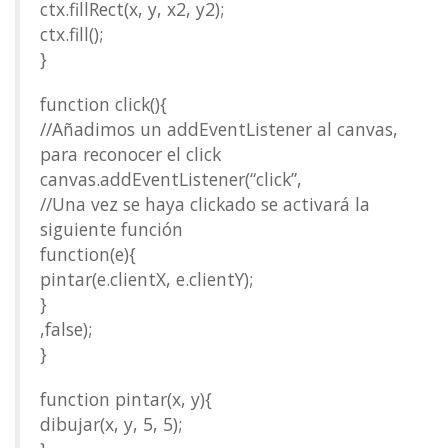
ctx.fillRect(x, y, x2, y2);
ctx.fill();
}
function click(){
//Añadimos un addEventListener al canvas,
para reconocer el click
canvas.addEventListener(“click”,
//Una vez se haya clickado se activará la
siguiente función
function(e){
pintar(e.clientX, e.clientY);
}
,false);
}
function pintar(x, y){
dibujar(x, y, 5, 5);