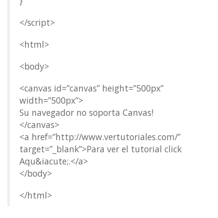
}
</script>
<html>
<body>
<canvas id=”canvas” height=”500px”
width=”500px”>
Su navegador no soporta Canvas!
</canvas>
<a href=”http://www.vertutoriales.com/”
target=”_blank”>Para ver el tutorial click
Aqu&iacute;.</a>
</body>
</html>