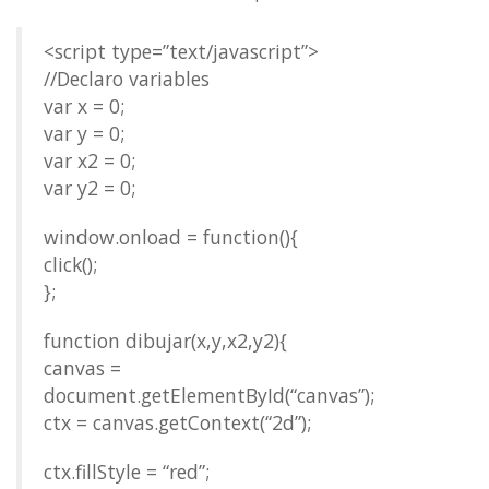
<script type=”text/javascript”>
//Declaro variables
var x = 0;
var y = 0;
var x2 = 0;
var y2 = 0;
window.onload = function(){
click();
};
function dibujar(x,y,x2,y2){
canvas =
document.getElementById(“canvas”);
ctx = canvas.getContext(“2d”);
ctx.fillStyle = “red”;