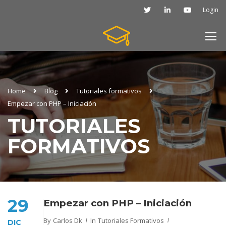
Login
Home
Blog
Tutoriales formativos
Empezar con PHP – Iniciación
TUTORIALES
FORMATIVOS
29
Empezar con PHP – Iniciación
By
Carlos Dk
In
Tutoriales Formativos
DIC