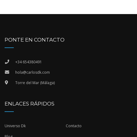
PONTE EN CONTACTO
+34 654380491
hola@carlosdk.com
Torre del Mar (Málaga)
ENLACES RÁPIDOS
Universo Dk
Contacto
Blog