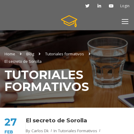
Login
Home
Blog
Tutoriales formativos
El secreto de Sorolla
TUTORIALES
FORMATIVOS
27
El secreto de Sorolla
By
Carlos Dk
In
Tutoriales Formativos
FEB