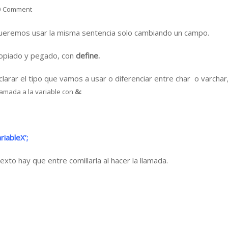
0 Comment
queremos usar la misma sentencia solo cambiando un campo.
copiado y pegado, con
define.
arar el tipo que vamos a usar o diferenciar entre char o varchar
lamada a la variable con
&:
iableX’;
to hay que entre comillarla al hacer la llamada.