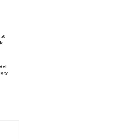
5.6
sk
del
ery