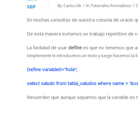
By
Carlos Dk
In
Tutoriales Formativos
SEP
En muchas consultas de nuestra consola de oracle 
De esta manera evitamos un trabajo repetitivo de 
La facilidad de usar
define
es que no tenemos que acl
s
implemente le introducimos un texto y luego hacemos la l
Define variableX=”hola”;
select saludo from tabla_saludos where name = ‘&var
Recuerden que aunque sepamos que la variable es tex