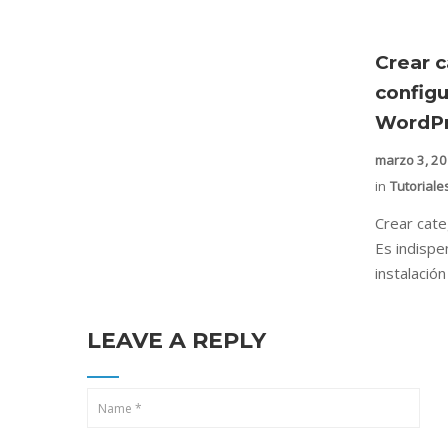
Crear c
config
WordPr
marzo 3, 2
in
Tutoriale
Crear cat
Es indispe
instalació
LEAVE A REPLY