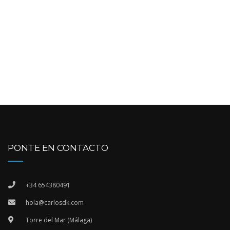
PONTE EN CONTACTO
+34 654380491
hola@carlosdk.com
Torre del Mar (Málaga)