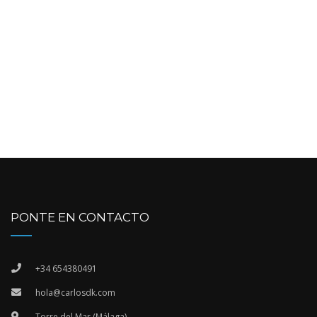
PONTE EN CONTACTO
+34 654380491
hola@carlosdk.com
Torre del Mar (Málaga)