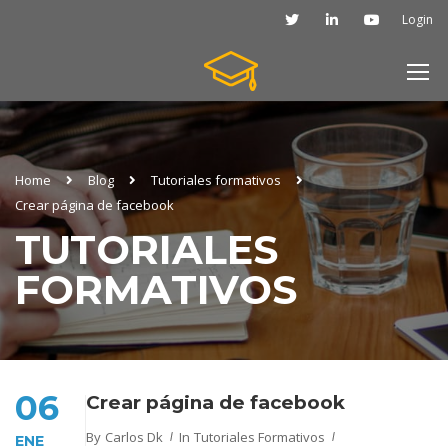
Login
Home
Blog
Tutoriales formativos
Crear página de facebook
TUTORIALES
FORMATIVOS
06
Crear página de facebook
By
Carlos Dk
In
Tutoriales Formativos
ENE