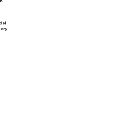
sk
del
ery