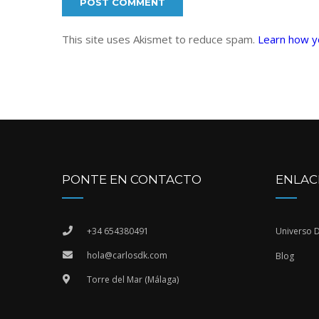
This site uses Akismet to reduce spam.
Learn how y
PONTE EN CONTACTO
ENLAC
+34 654380491
Universo 
hola@carlosdk.com
Blog
Torre del Mar (Málaga)