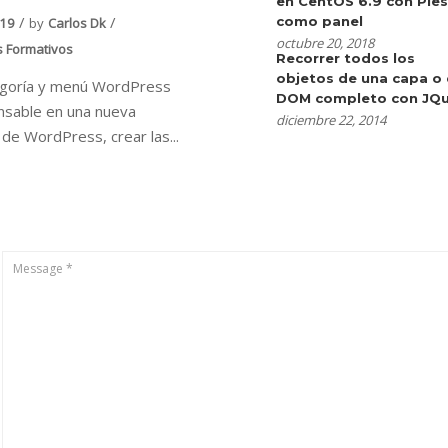
en CentOS 6.9 con Ple
como panel
019
by
Carlos Dk
octubre 20, 2018
s Formativos
Recorrer todos los
objetos de una capa o 
egoría y menú WordPress
DOM completo con JQu
nsable en una nueva
diciembre 22, 2014
n de WordPress, crear las...