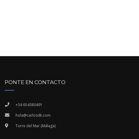
PONTE EN CONTACTO
+34 654380491
hola@carlosdk.com
Torre del Mar (Málaga)