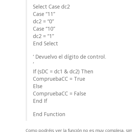
Select Case dc2
Case “11”
dc2 = “0”
Case “10”
dc2 = “1”
End Select
‘ Devuelvo el dígito de control.
‘
If (sDC = dc1 & dc2) Then
CompruebaCC = True
Else
CompruebaCC = False
End If
End Function
Como podréis ver la función no es muy compleja, s