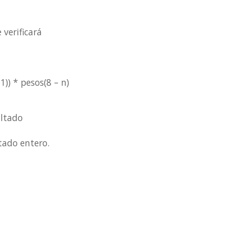
 verificará
)) * pesos(8 – n)
ultado
tado entero.