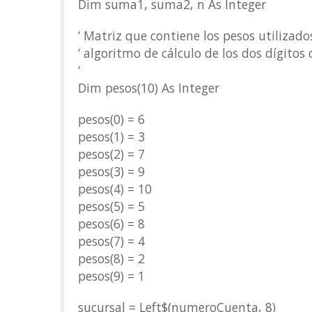
Dim suma1, suma2, n As Integer
‘ Matriz que contiene los pesos utilizado
‘ algoritmo de cálculo de los dos dígitos 
‘
Dim pesos(10) As Integer
pesos(0) = 6
pesos(1) = 3
pesos(2) = 7
pesos(3) = 9
pesos(4) = 10
pesos(5) = 5
pesos(6) = 8
pesos(7) = 4
pesos(8) = 2
pesos(9) = 1
sucursal = Left$(numeroCuenta, 8)