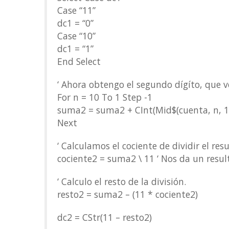
Case “11”
dc1 = “0”
Case “10”
dc1 = “1”
End Select
‘ Ahora obtengo el segundo dígíto, que v
For n = 10 To 1 Step -1
suma2 = suma2 + CInt(Mid$(cuenta, n, 1)
Next
‘ Calculamos el cociente de dividir el re
cociente2 = suma2 \ 11 ‘ Nos da un resu
‘ Calculo el resto de la división.
resto2 = suma2 – (11 * cociente2)
dc2 = CStr(11 – resto2)