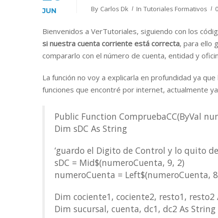
By
Carlos Dk
In
Tutoriales Formativos
JUN
Bienvenidos a VerTutoriales, siguiendo con los códi
si nuestra cuenta corriente está correcta
, para ello
compararlo con el número de cuenta, entidad y oficin
La función no voy a explicarla en profundidad ya que 
funciones que encontré por internet, actualmente ya
Public Function CompruebaCC(ByVal num
Dim sDC As String
‘guardo el Digito de Control y lo quito
sDC = Mid$(numeroCuenta, 9, 2)
numeroCuenta = Left$(numeroCuenta, 8
Dim cociente1, cociente2, resto1, resto2 
Dim sucursal, cuenta, dc1, dc2 As String