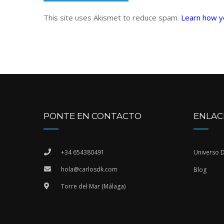
This site uses Akismet to reduce spam.
Learn how y
PONTE EN CONTACTO
ENLAC
+34 654380491
Universo 
hola@carlosdk.com
Blog
Torre del Mar (Málaga)