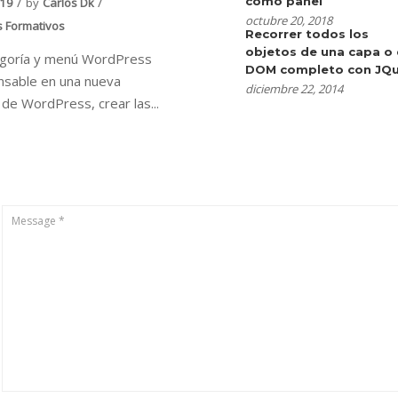
como panel
019
by
Carlos Dk
octubre 20, 2018
s Formativos
Recorrer todos los
objetos de una capa o 
egoría y menú WordPress
DOM completo con JQu
nsable en una nueva
diciembre 22, 2014
n de WordPress, crear las...