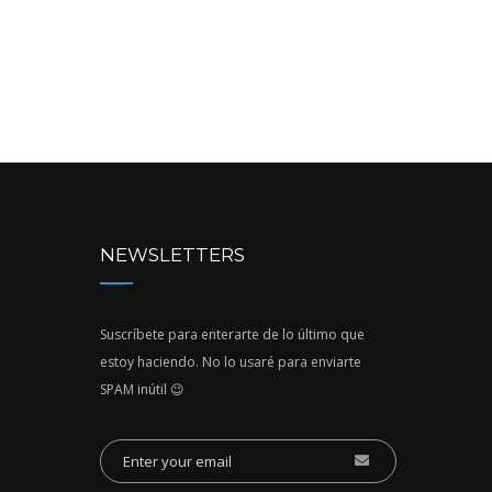
NEWSLETTERS
Suscríbete para enterarte de lo último que
estoy haciendo. No lo usaré para enviarte
SPAM inútil 😉