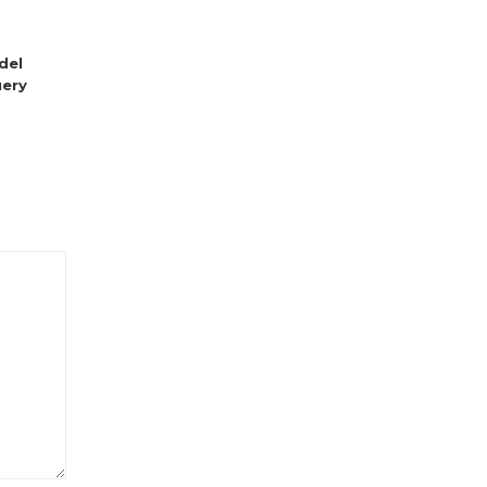
del
ery