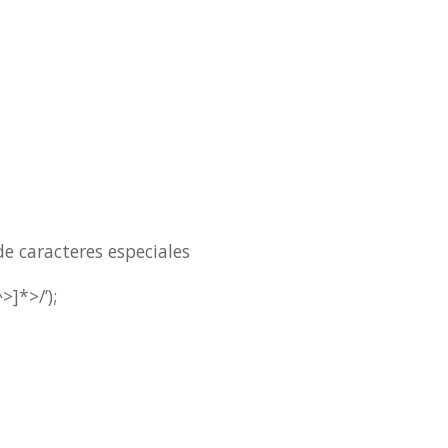
e caracteres especiales
^>]*>/’);