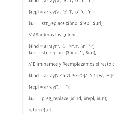
$find = array(‘á’, ‘é’, ‘í’, ‘ó’, ‘ú’, ‘ñ’);
$repl = array(‘a’, ‘e’, ‘i’, ‘o’, ‘u’, ‘n’);
$url = str_replace ($find, $repl, $url);
// Añadimos los guiones
$find = array(‘ ‘, ‘&’, ‘\r\n’, ‘\n’, ‘+’);
$url = str_replace ($find, ‘-‘, $url);
// Eliminamos y Reemplazamos el resto d
$find = array(‘/[^a-z0-9\-<>]/’, ‘/[\-]+/’, ‘/<[
$repl = array(”, ‘-‘, ”);
$url = preg_replace ($find, $repl, $url);
return $url;