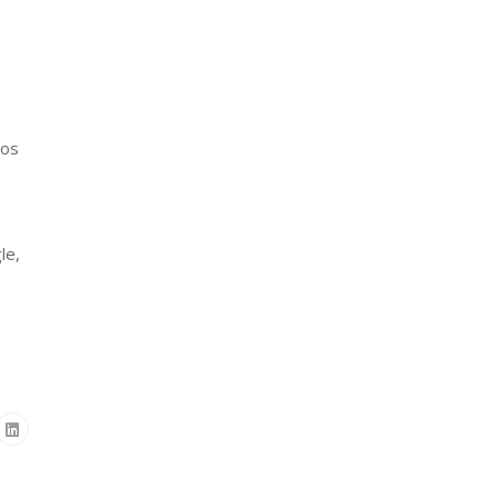
dos
le,