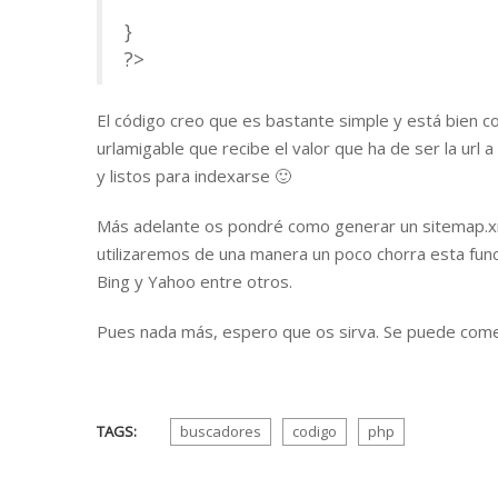
}
?>
El código creo que es bastante simple y está bien c
urlamigable que recibe el valor que ha de ser la url 
y listos para indexarse 🙂
Más adelante os pondré como generar un sitemap.xm
utilizaremos de una manera un poco chorra esta fu
Bing y Yahoo entre otros.
Pues nada más, espero que os sirva. Se puede com
TAGS:
buscadores
codigo
php