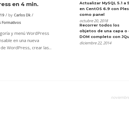
Actualizar MySQL 5.1 a 
ess en 4 min.
en CentOS 6.9 con Ple
como panel
019
by
Carlos Dk
octubre 20, 2018
s Formativos
Recorrer todos los
objetos de una capa o 
egoría y menú WordPress
DOM completo con JQu
nsable en una nueva
diciembre 22, 2014
n de WordPress, crear las...
noviembre