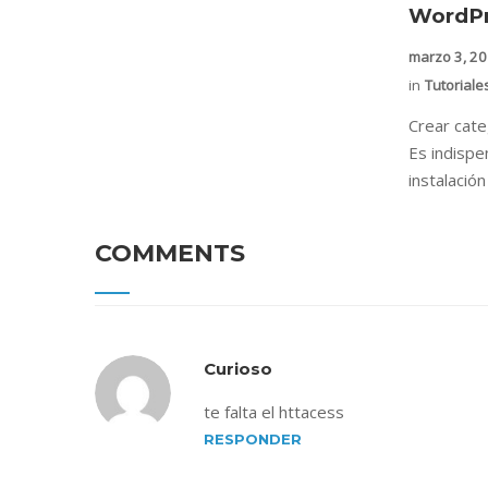
WordPr
marzo 3, 2
in
Tutoriale
Crear cat
Es indispe
instalació
COMMENTS
Curioso
te falta el httacess
RESPONDER