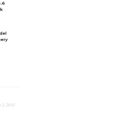
5.6
sk
del
ery
 2, 2010