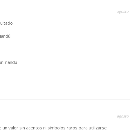
agosto 
ultado.
 Ñandú
on-nandu
agosto 
 un valor sin acentos ni simbolos raros para utilizarse