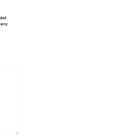
del
ery