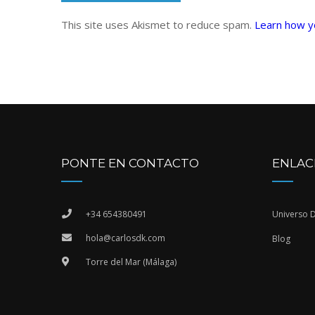
This site uses Akismet to reduce spam.
Learn how y
PONTE EN CONTACTO
ENLAC
+34 654380491
Universo 
hola@carlosdk.com
Blog
Torre del Mar (Málaga)