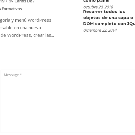
como panel
019
by
Carlos Dk
octubre 20, 2018
s Formativos
Recorrer todos los
objetos de una capa o 
egoría y menú WordPress
DOM completo con JQu
nsable en una nueva
diciembre 22, 2014
n de WordPress, crear las...