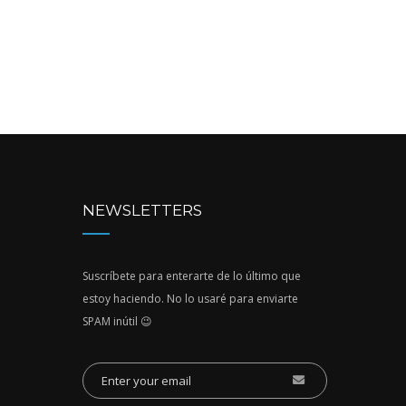
NEWSLETTERS
Suscríbete para enterarte de lo último que
estoy haciendo. No lo usaré para enviarte
SPAM inútil 😉