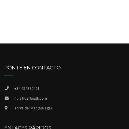
PONTE EN CONTACTO
+34 654380491
hola@carlosdk.com
Torre del Mar (Málaga)
ENLACES RÁPIDOS