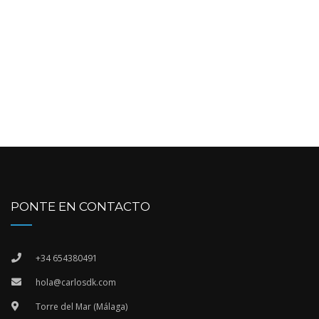
PONTE EN CONTACTO
+34 654380491
hola@carlosdk.com
Torre del Mar (Málaga)