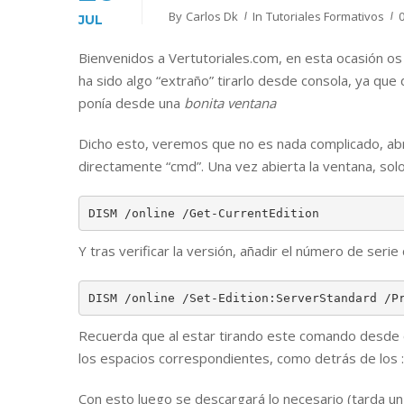
By
Carlos Dk
In
Tutoriales Formativos
JUL
Bienvenidos a Vertutoriales.com, en esta ocasión os
ha sido algo “extraño” tirarlo desde consola, ya qu
ponía desde una
bonita ventana
Dicho esto, veremos que no es nada complicado, abr
directamente “cmd”. Una vez abierta la ventana, solo
DISM /online /Get-CurrentEdition
Y tras verificar la versión, añadir el número de serie 
DISM /online /Set-Edition:ServerStandard /P
Recuerda que al estar tirando este comando desde
los espacios correspondientes, como detrás de los :
Con esto luego se descargará lo necesario (tarda un