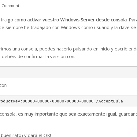
0 Comment
 traigo
como activar vuestro Windows Server desde consola
. Par
e de siempre he trabajado con Windows como usuario y la clave se
imos una consola, puedes hacerlo pulsando en inicio y escribiend
 debéis de confirmar la versión con:
con:
roductKey:00000-00000-00000-00000-00000 /AcceptEula
 consola,
es muy importante que sea exactamente igual
, guardan
 buen rato) y dará el OK!