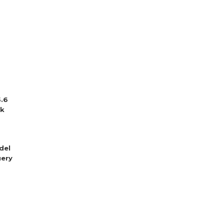
5.6
sk
del
ery