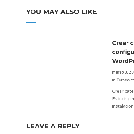
YOU MAY ALSO LIKE
Crear c
config
WordPr
marzo 3, 2
in
Tutoriale
Crear cat
Es indispe
instalació
LEAVE A REPLY