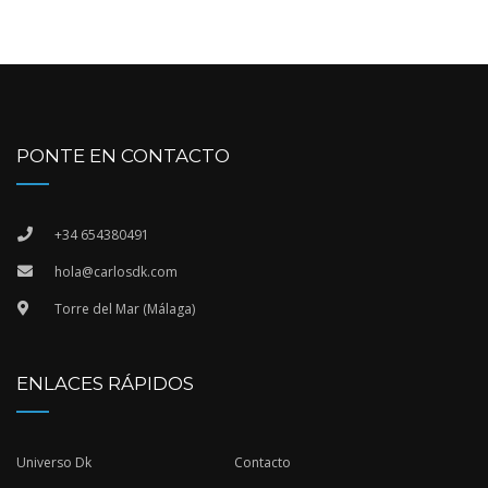
PONTE EN CONTACTO
+34 654380491
hola@carlosdk.com
Torre del Mar (Málaga)
ENLACES RÁPIDOS
Universo Dk
Contacto