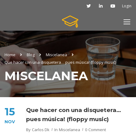
Login
Home
Blog
Miscelanea
Que hacer con una disquetera… pues música! (floppy music)
MISCELANEA
15
Que hacer con una disquetera…
pues música! (floppy music)
NOV
By
Carlos Dk
In
Miscelanea
0 Comment