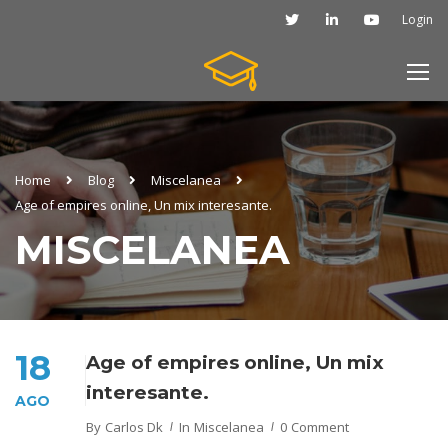
Login
Home
Blog
Miscelanea
Age of empires online, Un mix interesante.
MISCELANEA
18
Age of empires online, Un mix
interesante.
AGO
By
Carlos Dk
In
Miscelanea
0 Comment