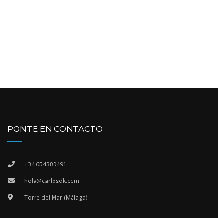
PONTE EN CONTACTO
+34 654380491
hola@carlosdk.com
Torre del Mar (Málaga)