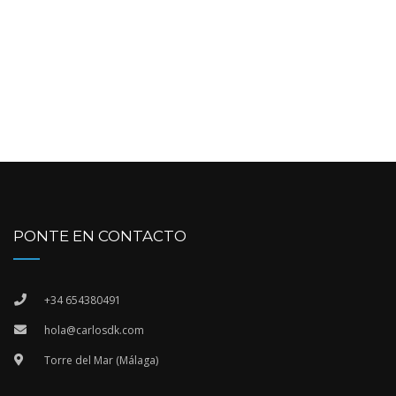
PONTE EN CONTACTO
+34 654380491
hola@carlosdk.com
Torre del Mar (Málaga)