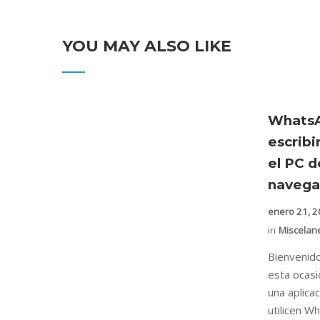
YOU MAY ALSO LIKE
Whats
escrib
el PC 
navega
enero 21, 
in
Miscelan
Bienvenido
esta ocasi
una aplica
utilicen Wh