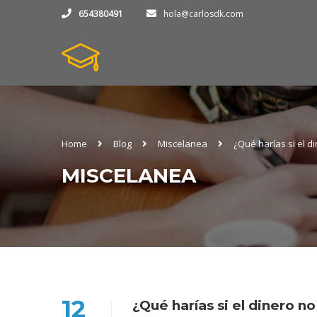
654380491
hola@carlosdk.com
Home
Blog
Miscelanea
¿Qué harías si el d
MISCELANEA
12
¿Qué harías si el dinero n