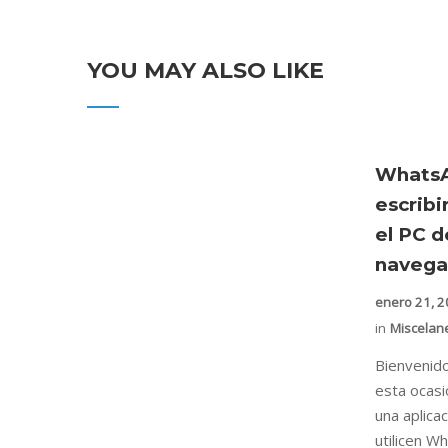
YOU MAY ALSO LIKE
Whats
escrib
el PC 
navega
enero 21, 
in
Miscelan
Bienvenido
esta ocasi
una aplica
utilicen Wh