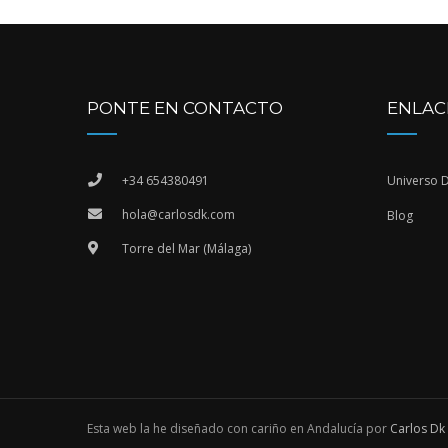
PONTE EN CONTACTO
ENLAC
+34 654380491
Universo 
hola@carlosdk.com
Blog
Torre del Mar (Málaga)
Esta web la he diseñado con cariño en Andalucía por
Carlos Dk