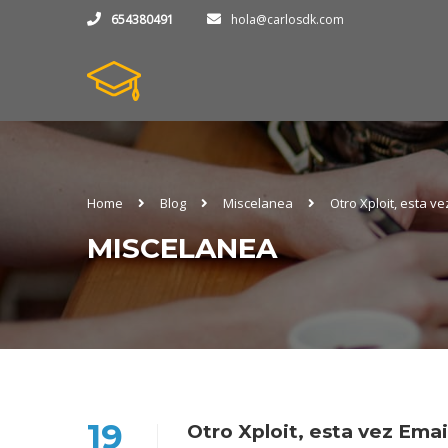
654380491
hola@carlosdk.com
Home
Blog
Miscelanea
Otro Xploit, esta v
MISCELANEA
19
Otro Xploit, esta vez Ema