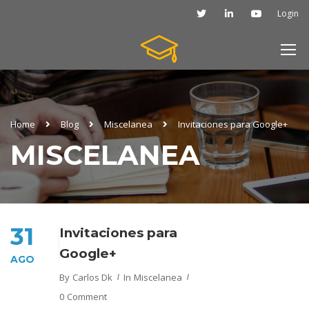
Login
Home
Blog
Miscelanea
Invitaciones para Google+
MISCELANEA
31
Invitaciones para
Google+
AGO
By
Carlos Dk
In
Miscelanea
0 Comment