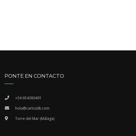
PONTE EN CONTACTO
+34 654380491
hola@carlosdk.com
Torre del Mar (Málaga)