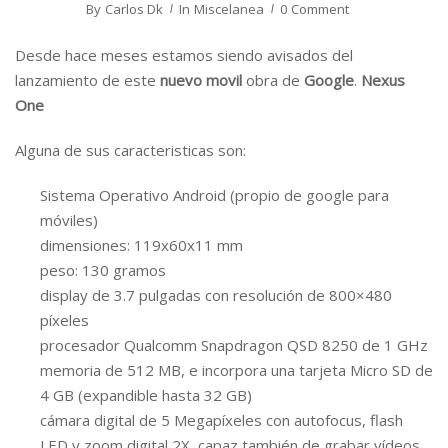
By
Carlos Dk
In
Miscelanea
0 Comment
Desde hace meses estamos siendo avisados del
lanzamiento de este
nuevo movil
obra de
Google
.
Nexus
One
Alguna de sus caracteristicas son:
Sistema Operativo Android (propio de google para
móviles)
dimensiones: 119x60x11 mm
peso: 130 gramos
display de 3.7 pulgadas con resolución de 800×480
píxeles
procesador Qualcomm Snapdragon QSD 8250 de 1 GHz
memoria de 512 MB, e incorpora una tarjeta Micro SD de
4 GB (expandible hasta 32 GB)
cámara digital de 5 Megapíxeles con autofocus, flash
LED y zoom digital 2X, capaz también de grabar vídeos